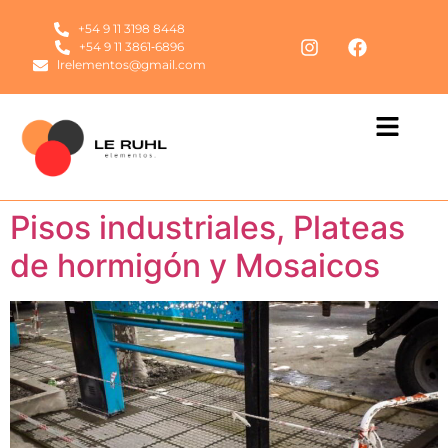
+54 9 11 3198 8448
‪+54 9 11 3861‑6896‬
lrelementos@gmail.com
Pisos industriales, Plateas
de hormigón y Mosaicos